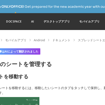
h ONLYOFFICE!
Get prepared for the new academic year with our
DOCSPACE
AI
デスクトップアプリ
モバイルアプリ
モバイルアプリ
Android
ドキュメント
スプレッドシート
事はAIによって翻訳されました
存のシートを管理する
トを移動する
シートを移動するには、移動したいシートのタブをタッチして保持し、
す。