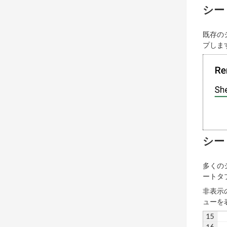
シー
既存の
プしま
シー
多くの
ートタ
非表示
ューを