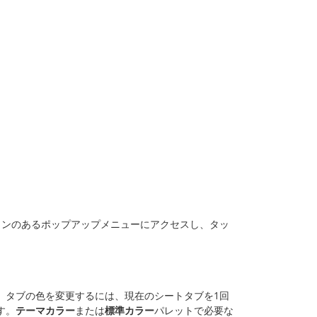
ョンのあるポップアップメニューにアクセスし、タッ
。タブの色を変更するには、現在のシートタブを1回
す。
テーマカラー
または
標準カラー
パレットで必要な