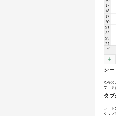
シー
既存の
プしま
タブ
シート
タップ