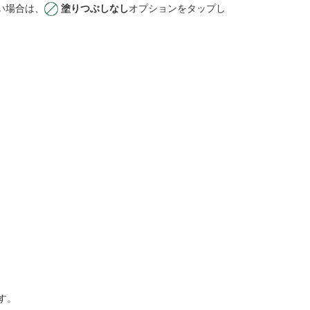
い場合は、
塗りつぶしなし
オプションをタップし
す。