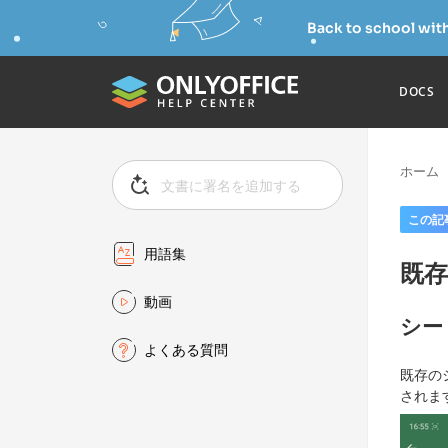
Back to school wit
DOCS
ホーム
この記
用語集
既
動画
シー
よくある質問
既存の
されま