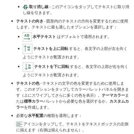
取り消し線
- このアイコンをタップしてテキストに取り消
し線を引きます。
テキストの向き
- 図形内のテキストの方向を変更するために使用
します。テキストに最も適したオプションを選択します：
水平テキスト
はデフォルトで適用されます。
テキストを上に回転
すると、各文字の上部が左を向く
ようにテキストが配置されます。
テキストを下に回転
すると、各文字の上部が右を向く
ようにテキストが配置されます。
テキストの色
- テキストの文字の色を変更するために使用しま
す。このオプションをタップしてカラーパレットパネルを開きま
す（上にスワイプしてさらに多くの色を表示）。
テーマカラー
ま
たは
標準カラー
パレットから必要な色を選択するか、
カスタムカ
ラー
を作成します。
必要な
水平配置
の種類を適用します：
アイコンをタップして、テキストをテキストボックスの左側
に揃えます（右側は揃えられません）。