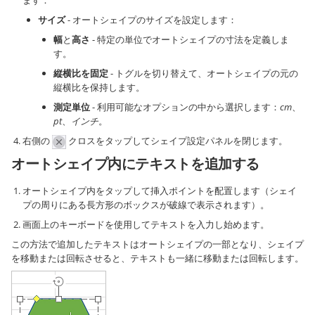
ます：
サイズ
- オートシェイプのサイズを設定します：
幅
と
高さ
- 特定の単位でオートシェイプの寸法を定義しま
す。
縦横比を固定
- トグルを切り替えて、オートシェイプの元の
縦横比を保持します。
測定単位
- 利用可能なオプションの中から選択します：
cm
、
pt
、
インチ
。
右側の
クロスをタップしてシェイプ設定パネルを閉じます。
オートシェイプ内にテキストを追加する
オートシェイプ内をタップして挿入ポイントを配置します（シェイ
プの周りにある長方形のボックスが破線で表示されます）。
画面上のキーボードを使用してテキストを入力し始めます。
この方法で追加したテキストはオートシェイプの一部となり、シェイプ
を移動または回転させると、テキストも一緒に移動または回転します。