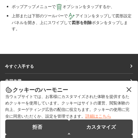
ポップアップメニューで
オプションをタップするか、
上部または下部のツールバーで
アイコンをタップして図形設定
パネルを開き、上にスワイプして
図形を削除
ボタンをタップしま
す。
今すぐ入手する
Docs
共同作業
DocSpace
クッキーのハーモニー
貢献者向け
ニュースを見る
当ウェブサイトでは、お客様にカスタマイズされた体験を提供するた
Workspace
翻訳者向け
めクッキーを使用しています。クッキーはサイトの運営、閲覧体験の
ブログ
コネクター
向上、ターゲティング広告の配信に役立ちます。クッキーの使用に完
ヘルプを得る
インフルエンサー向け
詳細はこちら
全に同意いただくか、設定を管理できます。
デスクトップアプリ
フォーラム
求人情報
お問い合わせ
拒否
カスタマイズ
モバイルアプリ
研修コース
セールスに関する質問
sales@onlyoffice.com