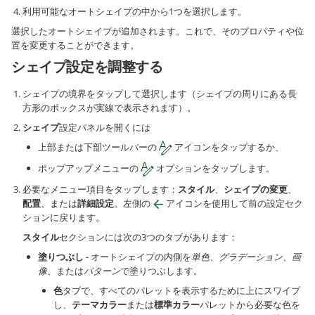
利用可能なオートシェイプの中から1つを選択します。
選択したオートシェイプが追加されます。これで、そのプロパティや位
置を変更することができます。
シェイプ設定を調整する
シェイプの境界をタップして選択します（シェイプの周りにある長
方形のボックスが実線で表示されます）。
シェイプ
設定パネルを開くには
上部または下部ツールバーの
アイコンをタップするか、
ポップアップメニューの
オプションをタップします。
必要なメニュー項目をタップします：
スタイル
、
シェイプの変更
、
配置
、または
詳細設定
。左側の
アイコンを使用して前の設定セク
ションに戻ります。
スタイル
セクションには次の3つのタブがあります：
塗りつぶし
- オートシェイプの内側を
単色
、
グラデーション
、
画
像
、または
パターン
で塗りつぶします。
色
タブで、すべてのパレットを表示するために上にスワイプ
し、
テーマカラー
または
標準カラー
パレットから必要な色を