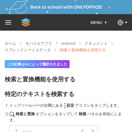
Back to school with ONLYOFFICE!
MENU
ホーム
モバイルアプリ
Android
ドキュメント
スプレッドシートエディタ
検索と置換機能を使用する
この記事はAIによって翻訳されました
検索と置換機能を使用する
特定のテキストを検索する
トップツールバーの右隅にある
設定
アイコンをタップします。
検索と置換
オプションをタップして
検索
パネルを有効にしま
す。