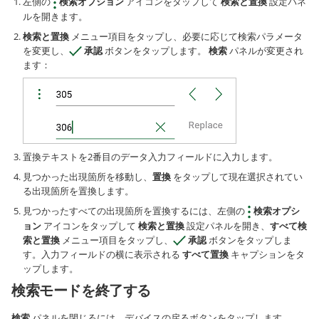
左側の
検索オプション
アイコンをタップして
検索と置換
設定パネ
ルを開きます。
検索と置換
メニュー項目をタップし、必要に応じて検索パラメータ
を変更し、
承認
ボタンをタップします。
検索
パネルが変更され
ます：
置換テキストを2番目のデータ入力フィールドに入力します。
見つかった出現箇所を移動し、
置換
をタップして現在選択されてい
る出現箇所を置換します。
見つかったすべての出現箇所を置換するには、左側の
検索オプシ
ョン
アイコンをタップして
検索と置換
設定パネルを開き、
すべて検
索と置換
メニュー項目をタップし、
承認
ボタンをタップしま
す。入力フィールドの横に表示される
すべて置換
キャプションをタ
ップします。
検索モードを終了する
検索
パネルを閉じるには、デバイスの戻るボタンをタップします。