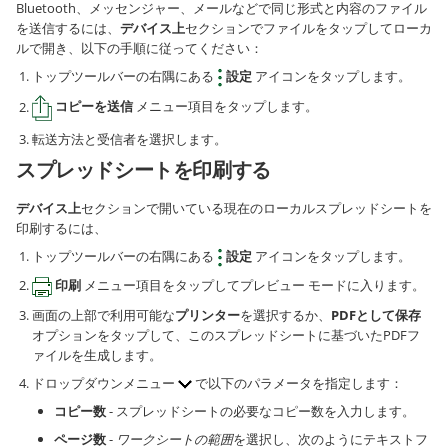
Bluetooth、メッセンジャー、メールなどで同じ形式と内容のファイル
を送信するには、
デバイス上
セクションでファイルをタップしてローカ
ルで開き、以下の手順に従ってください：
トップツールバーの右隅にある
設定
アイコンをタップします。
コピーを送信
メニュー項目をタップします。
転送方法と受信者を選択します。
スプレッドシートを印刷する
デバイス上
セクションで開いている現在のローカルスプレッドシートを
印刷するには、
トップツールバーの右隅にある
設定
アイコンをタップします。
印刷
メニュー項目をタップしてプレビュー モードに入ります。
画面の上部で利用可能な
プリンター
を選択するか、
PDFとして保存
オプションをタップして、このスプレッドシートに基づいたPDFフ
ァイルを生成します。
ドロップダウンメニュー
で以下のパラメータを指定します：
コピー数
- スプレッドシートの必要なコピー数を入力します。
ページ数
-
ワークシートの範囲
を選択し、次のようにテキストフ