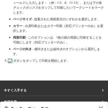
ィールドに入力します：（
例：1-5、8、11-13
）、または下の各
チェックボックス
をタップして印刷したいワークシートをマーク
します。
ページサイズ
- 提案された用紙形式のいずれかを選択します。
カラー
-
白黒
印刷または
カラー
印刷（対応プリンターのみ）を選
択します。
両面印刷
- このオプションは、1枚の紙の両面に印刷することを
可能にします（対応プリンターのみ）。
ページの向き
-
横向き
または
縦向き
のオプションから選択しま
す。
ボタンをタップして印刷を開始します。
今すぐ入手する
Docs
共同作業
DocSpace