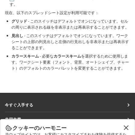
す。
現在、以下のスプレッドシート設定が利用可能です：
グリッド
- このスイッチはデフォルトでオンになっています。セル
の周りに表示される線を非表示または再表示することができます。
見出し
- このスイッチはデフォルトでオンになっています。ワーク
シートの上部の列見出しと左側の行見出しを非表示または再表示す
ることができます。
カラースキーム
- 必要な
カラースキーム
を選択するために使用しま
す。ワークシート要素（フォント、背景、オートシェイプ、チャー
ト）のデフォルトのカラーパレットを変更することができます。
今すぐ入手する
Docs
共同作業
DocSpace
クッキーのハーモニー
貢献者向け
ニュースを見る
当ウェブサイトでは、お客様にカスタマイズされた体験を提供するた