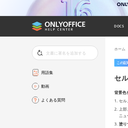
ONL
DOCS
ホーム
この記
用語集
セ
動画
背景色
よくある質問
セル
上部
ニュ
塗り