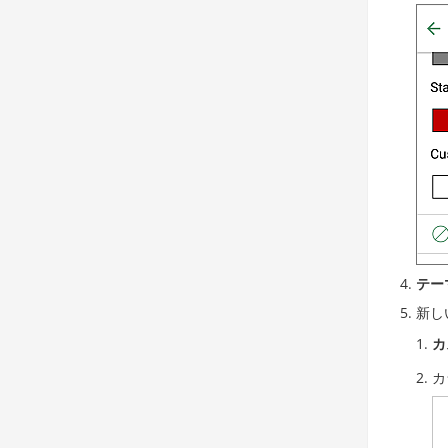
テー
新し
カ
カ