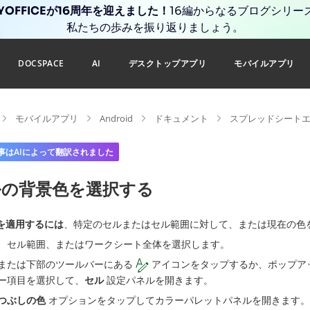
YOFFICEが16周年を迎えました！
16編からなるブログシリー
私たちの歩みを振り返りましょう。
DOCSPACE
AI
デスクトップアプリ
モバイルアプリ
モバイルアプリ
Android
ドキュメント
スプレッドシート
事はAIによって翻訳されました
ルの背景色を選択する
を適用するには
、特定のセルまたはセル範囲に対して、または現在の色
、セル範囲、またはワークシート全体を選択します。
または下部のツールバーにある
アイコンをタップするか、ポップア
ー項目を選択して、
セル
設定パネルを開きます。
つぶしの色
オプションをタップしてカラーパレットパネルを開きます。