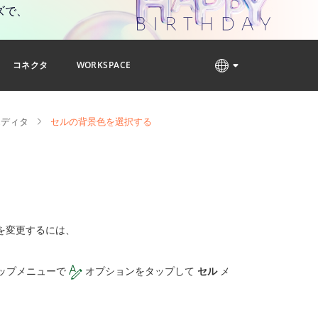
ズで、
コネクタ
WORKSPACE
エディタ
セルの背景色を選択する
を変更するには、
ップメニューで
オプションをタップして
セル
メ