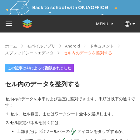
Back to school with ONLYOFFICE!
MENU
ホーム
モバイルアプリ
Android
ドキュメント
スプレッドシートエディタ
セル内のデータを整列する
この記事はAIによって翻訳されました
セル内のデータを整列する
セル内のデータを水平および垂直に整列できます。手順は以下の通りで
す：
セル、セル範囲、またはワークシート全体を選択します。
セル
設定パネルを開くには、
上部または下部ツールバーの
アイコンをタップするか、