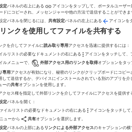
設定
パネルの右上にある
アイコンをタップして、ポータルユーザー
ードにコピーされ、メッセンジャーや他の方法で送信することができま
設定パネルを閉じるには、
共有設定
パネルの左上にある
アイコンを
部リンクを使用してファイルを共有する
ンクを介してファイルに
読み取り専用
アクセスを迅速に提供するには：
イルリストの必要なドキュメントの右にある
アイコンをタッチして、
イルメニューで、
外部アクセス用のリンクを取得
オプションをタッ
り専用
アクセスが有効になり、秘密のリンクがクリップボードにコピー
用して送信するか、デバイスにインストールされている別のアプリを介
ューの
共有
オプションを使用します。
アクセス権を指定して外部リンクを介してファイルにアクセスを提供す
設定
パネルを開く：
ァイルリストの必要なドキュメントの右にある
アイコンをタッチして
ニューから
共有
オプションを選択します。
設定
パネルの上部にある
リンクによる外部アクセス
のキャプションの横