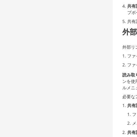
共有
プボ
共有
外
外部リ
ファ
ファ
読み取
ンを使
ルメニ
必要な
共有
フ
メ
共有