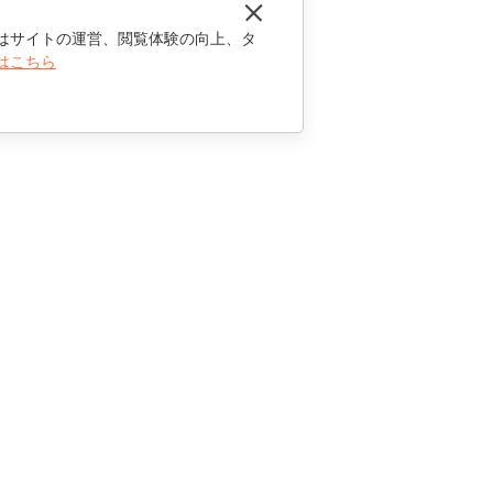
はサイトの運営、閲覧体験の向上、タ
はこちら
お問い合わせ
セールスに関する質問
sales@onlyoffice.com
パートナーシップに関するお問い合わせ
partners@onlyoffice.com
メディアに関するお問い合わせ
press@onlyoffice.com
折り返し電話のリクエスト