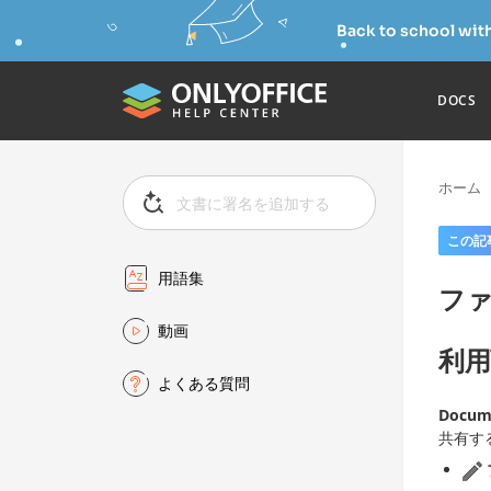
Back to school wit
DOCS
ホーム
この記
用語集
フ
動画
利用
よくある質問
Docum
共有す