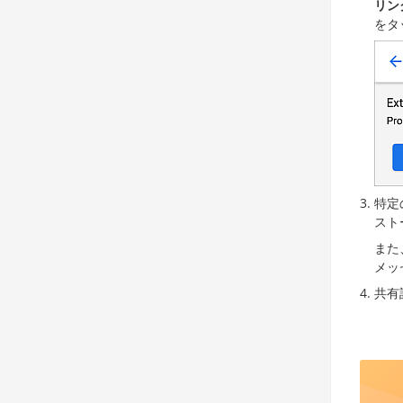
リン
をタ
特定
スト
また
メッ
共有