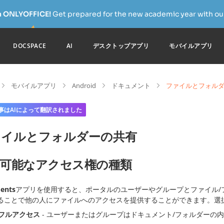
h ONLYOFFICE!
Get prepared for the new academic year with our
DOCSPACE
AI
デスクトップアプリ
モバイルアプリ
モバイルアプリ
Android
ドキュメント
ファイルとフォル
事はAIによって翻訳されました
ァイルとフォルダーの共有
可能なアクセス権の種類
ents
アプリを使用すると、ポータルのユーザーやグループとファイル/
ることで他の人にファイルへのアクセスを提供することができます。選
フルアクセス
- ユーザーまたはグループはドキュメント/フォルダーの