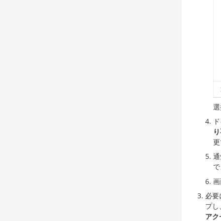
選
ド
り
更
通
で
画
必要
プし
アク