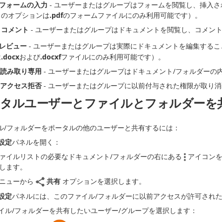
フォームの入力
- ユーザーまたはグループはフォームを閲覧し、挿入
このオプションは
.pdf
のフォームファイルにのみ利用可能です）。
コメント
- ユーザーまたはグループはドキュメントを閲覧し、コメン
レビュー
- ユーザーまたはグループは実際にドキュメントを編集する
は
.docx
および
.docxf
ファイルにのみ利用可能です）。
読み取り専用
- ユーザーまたはグループはドキュメント/フォルダーの
アクセス拒否
- ユーザーまたはグループに以前付与された権限が取り
ータルユーザーとファイルとフォルダーを
ル/フォルダーをポータルの他のユーザーと共有するには：
設定
パネルを開く：
ァイルリストの必要なドキュメント/フォルダーの右にある
アイコンを
します。
ニューから
共有
オプションを選択します。
設定
パネルには、このファイル/フォルダーに以前アクセスが許可され
イル/フォルダーを共有したいユーザー/グループを選択します：