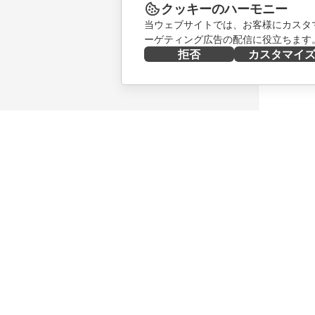
クッキーのハーモニー
当ウェブサイトでは、お客様にカスタ
ーゲティング広告の配信に役立ちます
拒否
カスタマイ
今すぐ入手する
共同作業
Docs
貢献者向
DocSpace
翻訳者向
Workspace
インフル
コネクター
求人情報
デスクトップアプリ
ニュース
モバイルアプリ
ブログ