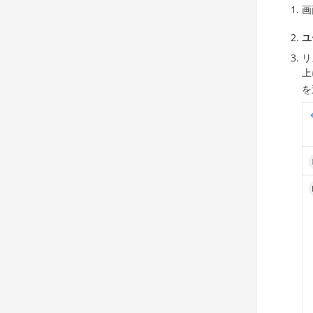
画
ユ
リ
上
を