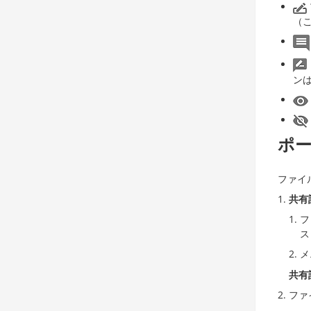
（
ン
ポ
ファイ
共有
フ
ス
メ
共有
ファ