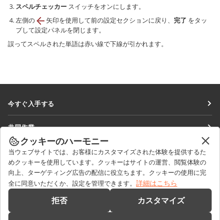
スペルチェッカー
スイッチをオンにします。
左側の
矢印を使用して前の設定セクションに戻り、
完了
をタッ
プして設定パネルを閉じます。
誤ってスペルされた単語は赤い線で下線が引かれます。
今すぐ入手する
Docs
共同作業
DocSpace
クッキーのハーモニー
貢献者向け
ニュースを見る
当ウェブサイトでは、お客様にカスタマイズされた体験を提供するた
Workspace
翻訳者向け
めクッキーを使用しています。クッキーはサイトの運営、閲覧体験の
ブログ
コネクター
向上、ターゲティング広告の配信に役立ちます。クッキーの使用に完
ヘルプを得る
インフルエンサー向け
詳細はこちら
全に同意いただくか、設定を管理できます。
デスクトップアプリ
フォーラム
求人情報
お問い合わせ
拒否
カスタマイズ
モバイルアプリ
研修コース
セールスに関する質問
sales@onlyoffice.com