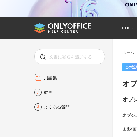
ONL
DOCS
ホーム
この記
用語集
オ
動画
オブ
よくある質問
オブジ
図形/画