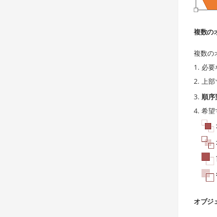
複数の
複数の
必要
上部
順序
希望
オブジ