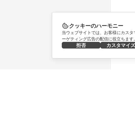
クッキーのハーモニー
当ウェブサイトでは、お客様にカスタ
ーゲティング広告の配信に役立ちます
拒否
カスタマイ
今すぐ入手する
共同作業
Docs
貢献者向
DocSpace
翻訳者向
Workspace
インフル
コネクター
求人情報
デスクトップアプリ
ニュース
モバイルアプリ