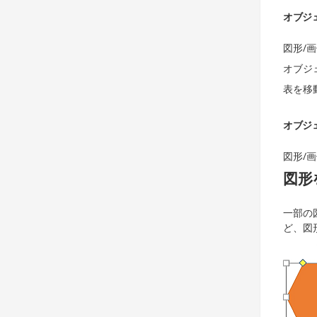
オブジ
図形/
オブジ
表を移
オブジ
図形/
図形
一部の
ど、図