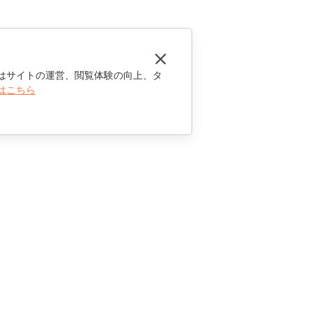
はサイトの運営、閲覧体験の向上、タ
はこちら
お問い合わせ
セールスに関する質問
sales@onlyoffice.com
パートナーシップに関するお問い合わせ
partners@onlyoffice.com
メディアに関するお問い合わせ
press@onlyoffice.com
折り返し電話のリクエスト