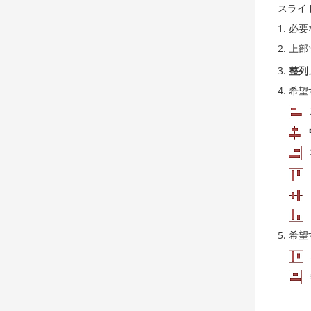
スライ
必要
上部
整列
希望
希望