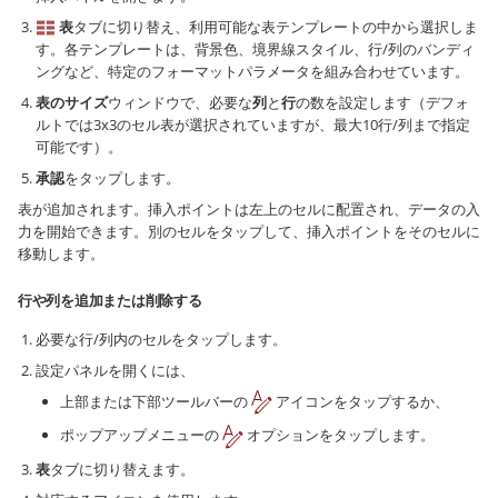
表
タブに切り替え、利用可能な表テンプレートの中から選択しま
す。各テンプレートは、背景色、境界線スタイル、行/列のバンディ
ングなど、特定のフォーマットパラメータを組み合わせています。
表のサイズ
ウィンドウで、必要な
列
と
行
の数を設定します（デフォ
ルトでは3x3のセル表が選択されていますが、最大10行/列まで指定
可能です）。
承認
をタップします。
表が追加されます。挿入ポイントは左上のセルに配置され、データの入
力を開始できます。別のセルをタップして、挿入ポイントをそのセルに
移動します。
行や列を追加または削除する
必要な行/列内のセルをタップします。
設定パネルを開くには、
上部または下部ツールバーの
アイコンをタップするか、
ポップアップメニューの
オプションをタップします。
表
タブに切り替えます。