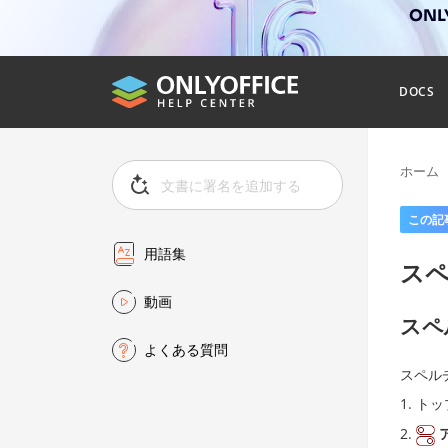
ONL
DOCS
ホーム
この記
用語集
ス
動画
スペ
よくある質問
スペル
トッ