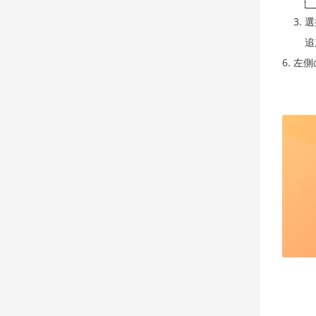
選
追
左側