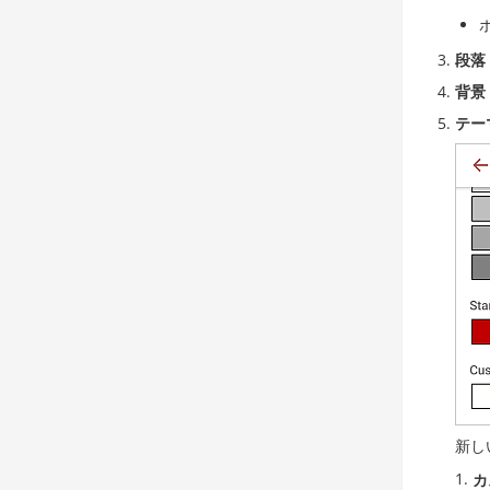
段落
背景
テー
新し
カ