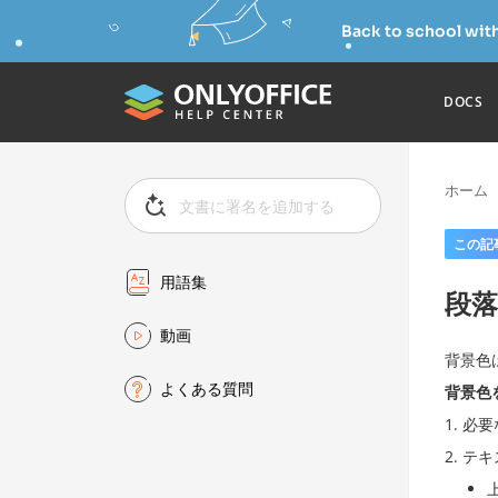
Back to school wit
DOCS
ホーム
この記
用語集
段
動画
背景色
よくある質問
背景色
必要
テキ