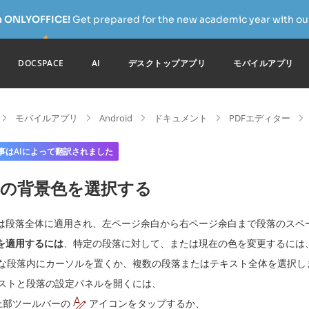
h ONLYOFFICE!
Get prepared for the new academic year with our
DOCSPACE
AI
デスクトップアプリ
モバイルアプリ
モバイルアプリ
Android
ドキュメント
PDFエディター
事はAIによって翻訳されました
落の背景色を選択する
は段落全体に適用され、左ページ余白から右ページ余白まで段落のスペ
を適用するには
、特定の段落に対して、または現在の色を変更するには
な段落内にカーソルを置くか、複数の段落またはテキスト全体を選択し
ストと段落の設定パネルを開くには、
上部ツールバーの
アイコンをタップするか、