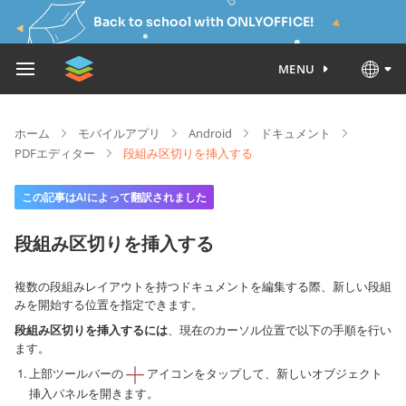
Back to school with ONLYOFFICE!
MENU
ホーム
モバイルアプリ
Android
ドキュメント
PDFエディター
段組み区切りを挿入する
この記事はAIによって翻訳されました
段組み区切りを挿入する
複数の段組みレイアウトを持つドキュメントを編集する際、新しい段組
みを開始する位置を指定できます。
段組み区切りを挿入するには
、現在のカーソル位置で以下の手順を行い
ます。
上部ツールバーの
アイコンをタップして、新しいオブジェクト
挿入パネルを開きます。