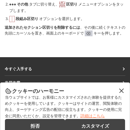
その他
タブに切り替え、
区切り
メニューオプションをタッ
プします。
段組み区切り
オプションを選択します。
追加されたセクション区切りを削除するには
、その後に続くテキストの
先頭にカーソルを置き、画面上のキーボードで
キーを押します。
今すぐ入手する
Docs
共同作業
DocSpace
クッキーのハーモニー
貢献者向け
ニュースを見る
当ウェブサイトでは、お客様にカスタマイズされた体験を提供するた
Workspace
翻訳者向け
めクッキーを使用しています。クッキーはサイトの運営、閲覧体験の
ブログ
コネクター
向上、ターゲティング広告の配信に役立ちます。クッキーの使用に完
ヘルプを得る
インフルエンサー向け
詳細はこちら
全に同意いただくか、設定を管理できます。
デスクトップアプリ
フォーラム
求人情報
お問い合わせ
拒否
カスタマイズ
モバイルアプリ
研修コース