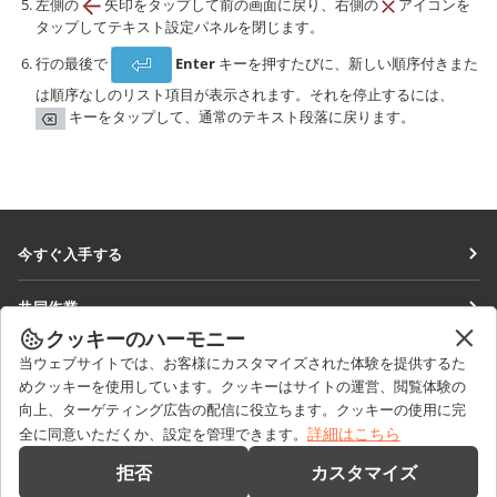
左側の
矢印をタップして前の画面に戻り、右側の
アイコンを
タップしてテキスト設定パネルを閉じます。
行の最後で
Enter
キーを押すたびに、新しい順序付きまた
は順序なしのリスト項目が表示されます。それを停止するには、
キーをタップして、通常のテキスト段落に戻ります。
今すぐ入手する
Docs
共同作業
DocSpace
クッキーのハーモニー
貢献者向け
ニュースを見る
当ウェブサイトでは、お客様にカスタマイズされた体験を提供するた
Workspace
翻訳者向け
めクッキーを使用しています。クッキーはサイトの運営、閲覧体験の
ブログ
コネクター
向上、ターゲティング広告の配信に役立ちます。クッキーの使用に完
ヘルプを得る
インフルエンサー向け
詳細はこちら
全に同意いただくか、設定を管理できます。
デスクトップアプリ
フォーラム
求人情報
お問い合わせ
拒否
カスタマイズ
モバイルアプリ
研修コース