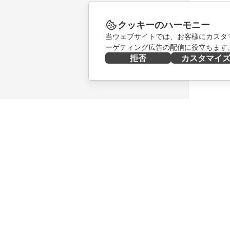
クッキーのハーモニー
当ウェブサイトでは、お客様にカスタ
ーゲティング広告の配信に役立ちます
拒否
カスタマイ
今すぐ入手する
共同作業
Docs
貢献者向
DocSpace
翻訳者向
Workspace
インフル
コネクター
求人情報
デスクトップアプリ
ニュース
モバイルアプリ
ブログ