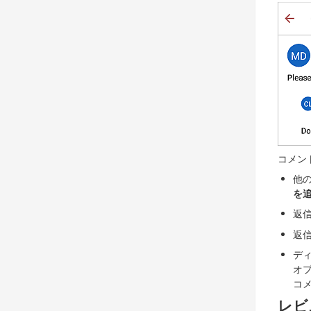
コメン
他
を
返
返
デ
オ
コ
レビ