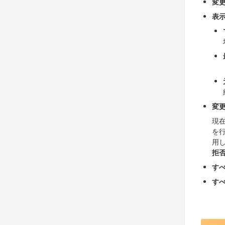
変
表
変
現
を
用
拒
す
す