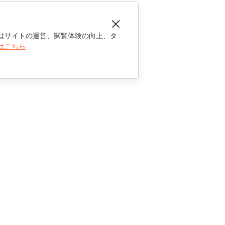
はサイトの運営、閲覧体験の向上、タ
はこちら
お問い合わせ
セールスに関する質問
sales@onlyoffice.com
パートナーシップに関するお問い合わせ
partners@onlyoffice.com
メディアに関するお問い合わせ
press@onlyoffice.com
折り返し電話のリクエスト