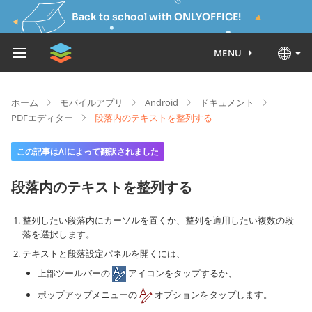
Back to school with ONLYOFFICE!
MENU
ホーム
モバイルアプリ
Android
ドキュメント
PDFエディター
段落内のテキストを整列する
この記事はAIによって翻訳されました
段落内のテキストを整列する
整列したい段落内にカーソルを置くか、整列を適用したい複数の段
落を選択します。
テキストと段落設定パネルを開くには、
上部ツールバーの
アイコンをタップするか、
ポップアップメニューの
オプションをタップします。