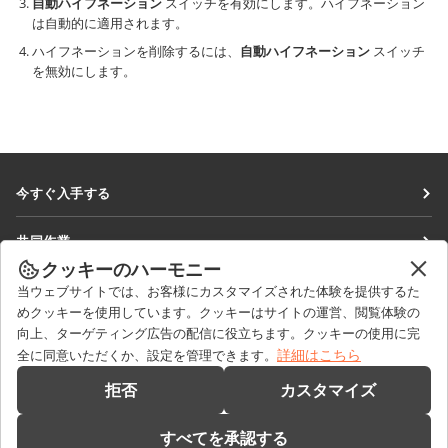
自動ハイフネーション
スイッチを有効にします。ハイフネーション
は自動的に適用されます。
ハイフネーションを削除するには、
自動ハイフネーション
スイッチ
を無効にします。
今すぐ入手する
Docs
共同作業
DocSpace
クッキーのハーモニー
貢献者向け
ニュースを見る
当ウェブサイトでは、お客様にカスタマイズされた体験を提供するた
Workspace
翻訳者向け
めクッキーを使用しています。クッキーはサイトの運営、閲覧体験の
ブログ
コネクター
向上、ターゲティング広告の配信に役立ちます。クッキーの使用に完
ヘルプを得る
インフルエンサー向け
詳細はこちら
全に同意いただくか、設定を管理できます。
デスクトップアプリ
フォーラム
求人情報
お問い合わせ
拒否
カスタマイズ
モバイルアプリ
研修コース
セールスに関する質問
sales@onlyoffice.com
onlyoffice.com
すべてを承認する
ウェビナー