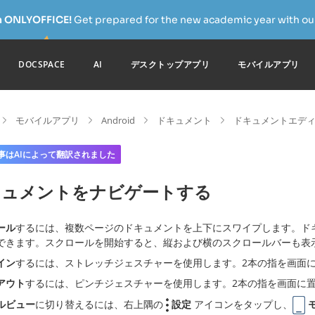
h ONLYOFFICE!
Get prepared for the new academic year with our
DOCSPACE
AI
デスクトップアプリ
モバイルアプリ
モバイルアプリ
Android
ドキュメント
ドキュメントエデ
事はAIによって翻訳されました
キュメントをナビゲートする
ール
するには、複数ページのドキュメントを上下にスワイプします。ド
できます。スクロールを開始すると、縦および横のスクロールバーも表
イン
するには、ストレッチジェスチャーを使用します。2本の指を画面
アウト
するには、ピンチジェスチャーを使用します。2本の指を画面に
ルビュー
に切り替えるには、右上隅の
設定
アイコンをタップし、