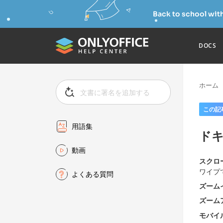
Back to school wit
DOCS
ホーム
この記
用語集
ド
動画
スクロ
ワイプ
よくある質問
ズーム
ズーム
モバイ