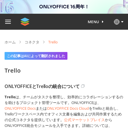
ONLYOFFICE 16周年！
MENU
ホーム
コネクタ
Trello
この記事はAIによって翻訳されました
Trello
ONLYOFFICEとTrelloの統合について
Trello
は、チームがタスクを整理し、効率的にコラボレーションするの
を助けるプロジェクト管理ツールです。ONLYOFFICEは、
ONLYOFFICE Docs
または
ONLYOFFICE Docs Cloud
をTrelloと統合し、
Trelloワークスペース内でオフィス文書を編集および共同作業するため
の公式コネクタを提供しています。
公式マーケットプレイス
から
ONLYOFFICE統合モジュールを入手できます。詳細については、