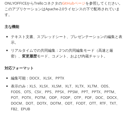
ONLYOFFICEからTrelloコネクタの
GitHubページ
を参照してください。
このアプリケーションはApache-2.0ライセンスの下で配布されていま
す。
主な機能
テキスト文書、スプレッドシート、プレゼンテーションの編集と表
示。
リアルタイムでの共同編集：2つの共同編集モード（高速と厳
密）、
変更履歴
モード、コメント、および内蔵チャット。
対応フォーマット
編集可能：DOCX、XLSX、PPTX
表示のみ：XLS、XLSX、XLSM、XLT、XLTX、XLTM、ODS、
FODS、OTS、CSV、PPS、PPSX、PPSM、PPT、PPTX、PPTM、
POT、POTX、POTM、ODP、FODP、OTP、PDF、DOC、DOCX、
DOCM、DOT、DOTX、DOTM、ODT、FODT、OTT、RTF、TXT、
FB2、EPUB