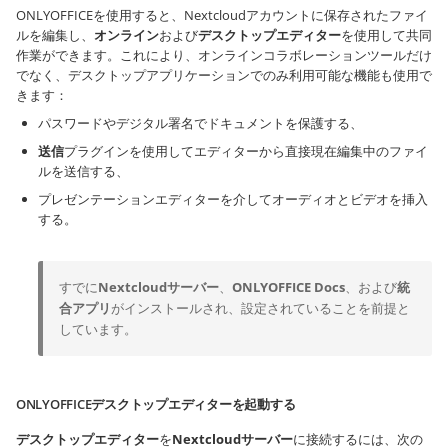
ONLYOFFICEを使用すると、Nextcloudアカウントに保存されたファイ
ルを編集し、
オンライン
および
デスクトップエディター
を使用して共同
作業ができます。これにより、オンラインコラボレーションツールだけ
でなく、デスクトップアプリケーションでのみ利用可能な機能も使用で
きます：
パスワードやデジタル署名でドキュメントを保護する、
送信
プラグインを使用してエディターから直接現在編集中のファイ
ルを送信する、
プレゼンテーションエディターを介してオーディオとビデオを挿入
する。
すでに
Nextcloudサーバー
、
ONLYOFFICE Docs
、および
統
合アプリ
がインストールされ、設定されていることを前提と
しています。
ONLYOFFICEデスクトップエディターを起動する
デスクトップエディター
を
Nextcloudサーバー
に接続するには、次の