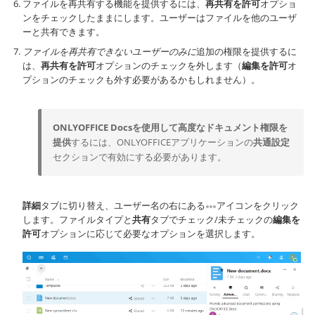
ファイルを再共有する機能を提供するには、
再共有を許可
オプショ
ンをチェックしたままにします。ユーザーはファイルを他のユーザ
ーと共有できます。
ファイルを再共有できないユーザーのみに
追加の権限を提供するに
は、
再共有を許可
オプションのチェックを外します（
編集を許可
オ
プションのチェックも外す必要があるかもしれません）。
ONLYOFFICE Docsを使用して高度なドキュメント権限を
提供
するには、ONLYOFFICEアプリケーションの
共通設定
セクションで有効にする必要があります。
詳細
タブに切り替え、ユーザー名の右にある
アイコンをクリック
します。ファイルタイプと
共有
タブでチェック/未チェックの
編集を
許可
オプションに応じて必要なオプションを選択します。