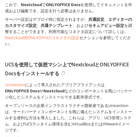
これで、
Nextcloud
で
ONLYOFFICE Docs
を使用してドキュメントを作
成および編集でき、設定を行う必要はありません。
サーバー設定はデプロイ時に指定されますが、
共通設定
、
エディターの
カスタマイズ設定
、
共通テンプレート
、および
セキュアビュー設定
を調
整することができます。利用可能なコネクタ設定について詳しくは、
Nextcloud用ONLYOFFICEコネクタの設定
セクションを参照してくださ
い。
UCSを使用して仮想マシン上でNextcloudとONLYOFFICE
Docsをインストールする
Univention
によって導入されたアプリアプライアンスは、
ONLYOFFICE Docs
や
Nextcloud
などのコンポーネントを既にパッケー
ジ化したシステムをインストールできる配布形式です。
オープンソースの企業インフラストラクチャ開発者であるUnivention
は、サードパーティコンポーネントを既に備えたシステムをインストー
ルする便利な方法を導入しました。これらは、アプリ、UCS管理システ
ム、およびUCSランタイム環境を含むVirtualBoxまたはVMwareイメー
ジです。