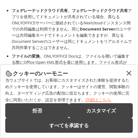
フェデレーテッドクラウド共有
。
フェデレーテッドクラウド共有
ア
プリを使用してドキュメントが共有されている場合、異なる
ONLYOFFICEサーバーに接続されているNextcloudインスタンス間
での共同編集は利用できません。同じ
Document Server
のユーザ
ーは共同編集モードでドキュメントを編集できますが、異なる
Document Serverのユーザーは同じドキュメントをリアルタイムで
共同作業することはできません。
ファイルの変換
。ONLYOFFICE Docsは、ファイルを開いて編集す
る際にOffice Open XML形式を基に使用します。ファイル形式が
OOXMLと異なる場合でも、
Document Server
の効率的な操作と
クッキーのハーモニー
高速なパフォーマンスのために対応するOOXMLに変換されます。
当ウェブサイトでは、お客様にカスタマイズされた体験を提供するた
その後、OOXML形式に基づく変更を行い、ファイルをこの基本
めクッキーを使用しています。クッキーはサイトの運営、閲覧体験の
OOXML形式に保存できます。
向上、ターゲティング広告の配信に役立ちます。クッキーの使用に完
元のNextcloudファイル形式が基本形式と異なる場合でも、元の形
詳細はこちら
全に同意いただくか、設定を管理できます。
式に保存したい場合は、ファイルがOOXMLからこの形式に変換さ
れます。形式が根本的に異なるため、チャート、テーブル、オート
拒否
カスタマイズ
シェイプ、画像などのデータやフォーマットが失われる可能性があ
ります。これは、いくつかの形式（
csv
、
txt
など）がそれらをサポ
すべてを承認する
ートしていないか、OOXML標準とは異なる方法で扱うためです。
そのため、デフォルトではすべての非OOXMLファイルは閲覧専用