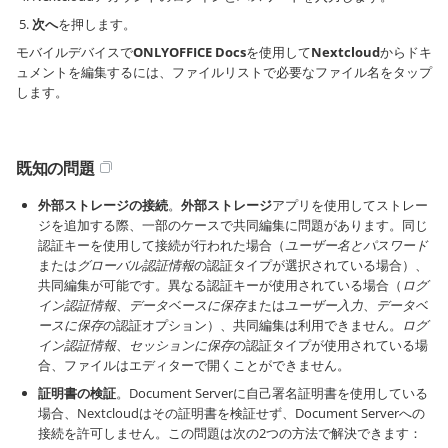
次へ
を押します。
モバイルデバイスで
ONLYOFFICE Docs
を使用して
Nextcloud
からドキ
ュメントを編集するには、ファイルリストで必要なファイル名をタップ
します。
既知の問題
外部ストレージの接続
。
外部ストレージ
アプリを使用してストレー
ジを追加する際、一部のケースで共同編集に問題があります。同じ
認証キーを使用して接続が行われた場合（
ユーザー名とパスワード
または
グローバル認証情報
の認証タイプが選択されている場合）、
共同編集が可能です。異なる認証キーが使用されている場合（
ログ
イン認証情報
、
データベースに保存
または
ユーザー入力
、
データベ
ースに保存
の認証オプション）、共同編集は利用できません。
ログ
イン認証情報
、
セッションに保存
の認証タイプが使用されている場
合、ファイルはエディターで開くことができません。
証明書の検証
。Document Serverに自己署名証明書を使用している
場合、Nextcloudはその証明書を検証せず、Document Serverへの
接続を許可しません。この問題は次の2つの方法で解決できます：