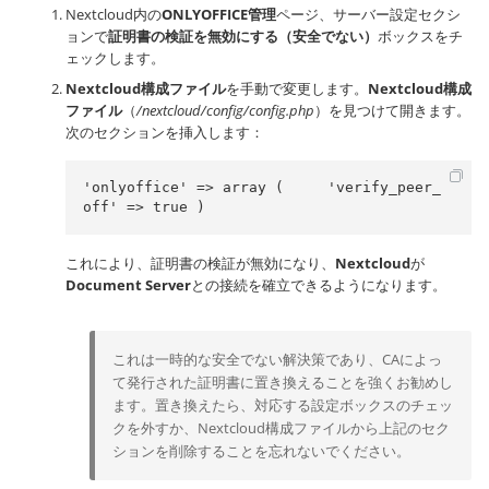
Nextcloud内の
ONLYOFFICE管理
ページ、サーバー設定セクシ
ョンで
証明書の検証を無効にする（安全でない）
ボックスをチ
ェックします。
Nextcloud構成ファイル
を手動で変更します。
Nextcloud構成
ファイル
（
/nextcloud/config/config.php
）を見つけて開きます。
次のセクションを挿入します：
'onlyoffice' => array (     'verify_peer_
off' => true )
これにより、証明書の検証が無効になり、
Nextcloud
が
Document Server
との接続を確立できるようになります。
これは一時的な安全でない解決策であり、CAによっ
て発行された証明書に置き換えることを強くお勧めし
ます。置き換えたら、対応する設定ボックスのチェッ
クを外すか、Nextcloud構成ファイルから上記のセク
ションを削除することを忘れないでください。