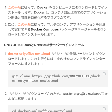
この手順
に従って、
Docker
をコンピュータにダウンロードしてイン
ストールします。Dockerは、コンテナ対応環境でのアプリケーショ
ン開発と管理を自動化するプログラムです。
次に、
この手順
に従って、マルチコンテナアプリケーションを記述
して実行できる
Docker Compose
パッケージマネージャーをダウン
ロードしてインストールします。
ONLYOFFICE DocsとNextcloudサーバーのインストール
docker-onlyoffice-nextcloud
リポジトリの最新バージョンをダウン
ロードします。これを行うには、次の行をコマンドラインインター
フェースに挿入します：
git clone https://github.com/ONLYOFFICE/dock
er-onlyoffice-nextcloud
リポジトリがダウンロードされたら、
docker-onlyoffice-nextcloud
フォ
ルダに移動します：
cd docker-onlyoffice-nextcloud