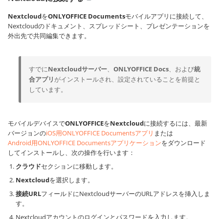
Nextcloud
を
ONLYOFFICE Documents
モバイルアプリに接続して、
Nextcloudのドキュメント、スプレッドシート、プレゼンテーションを
外出先で共同編集できます。
すでに
Nextcloudサーバー
、
ONLYOFFICE Docs
、および
統
合アプリ
がインストールされ、設定されていることを前提と
しています。
モバイルデバイスで
ONLYOFFICE
を
Nextcloud
に接続するには、最新
バージョンの
iOS用ONLYOFFICE Documentsアプリ
または
Android用ONLYOFFICE Documentsアプリケーション
をダウンロード
してインストールし、次の操作を行います：
クラウド
セクションに移動します。
Nextcloud
を選択します。
接続URL
フィールドにNextcloudサーバーのURLアドレスを挿入しま
す。
Nextcloudアカウントのログインとパスワードを入力します。