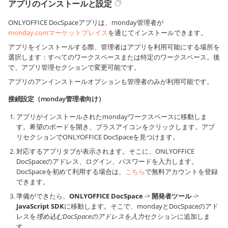
アプリのインストールと設定
ONLYOFFICE DocSpaceアプリは、monday管理者が
monday.comマーケットプレイス
を通じてインストールできます。
アプリをインストールする際、管理者はアプリを利用可能にする場所を
選択します：すべてのワークスペースまたは特定のワークスペース。後
で、アプリ管理セクションで変更可能です。
アプリのアンインストールオプションも管理者のみが利用可能です。
接続設定（monday管理者向け）
アプリがインストールされたmondayワークスペースに移動しま
す。希望のボードを開き、プラスアイコンをクリックします。アプ
リセクションでONLYOFFICE DocSpaceを見つけます。
対応するアプリタブが表示されます。そこに、ONLYOFFICE
DocSpaceのアドレス、ログイン、パスワードを入力します。
DocSpaceを初めて利用する場合は、
こちら
で無料アカウントを登録
できます。
準備ができたら、
ONLYOFFICE DocSpace
->
開発者ツール
->
JavaScript SDK
に移動します。そこで、mondayとDocSpaceのアド
レスを
埋め込むDocSpaceのアドレスを入力
セクションに追加しま
す。