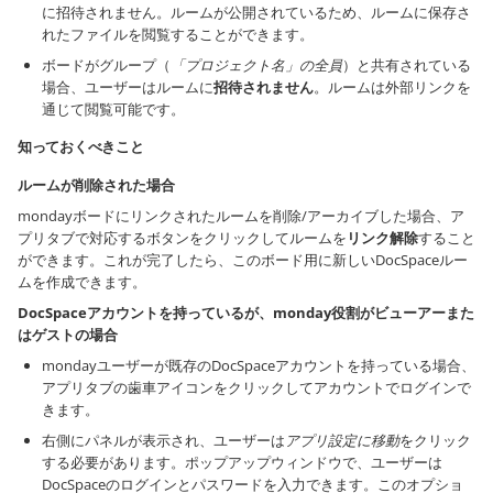
に招待されません。ルームが公開されているため、ルームに保存さ
れたファイルを閲覧することができます。
ボードがグループ（
「プロジェクト名」の全員
）と共有されている
場合、ユーザーはルームに
招待されません
。ルームは外部リンクを
通じて閲覧可能です。
知っておくべきこと
ルームが削除された場合
mondayボードにリンクされたルームを削除/アーカイブした場合、ア
プリタブで対応するボタンをクリックしてルームを
リンク解除
すること
ができます。これが完了したら、このボード用に新しいDocSpaceルー
ムを作成できます。
DocSpaceアカウントを持っているが、monday役割がビューアーまた
はゲストの場合
mondayユーザーが既存のDocSpaceアカウントを持っている場合、
アプリタブの歯車アイコンをクリックしてアカウントでログインで
きます。
右側にパネルが表示され、ユーザーは
アプリ設定に移動
をクリック
する必要があります。ポップアップウィンドウで、ユーザーは
DocSpaceのログインとパスワードを入力できます。このオプショ