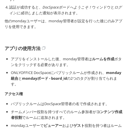
認証が成功すると、
DocSpaceボードへようこそ！
ウィンドウと
ログ
インに成功しました
通知が表示されます。
他のmondayユーザーは、monday管理者が設定を行った後にのみアプ
リを使用できます。
アプリの使用方法
アプリをインストールした後、monday管理者は
ルームを作成
ボタ
ンをクリックする必要があります。
ONLYOFFICE DocSpaceにパブリックルームが作成され、
monday
統合
と
mondayボード - board_id
の2つのタグが割り当てられま
す。
アクセス権
パブリックルームはDocSpace管理者の名で作成されます。
チームメンバー役割を持つすべてのルーム参加者が
コンテンツ作成
者役割
でルームに追加されます。
mondayユーザーで
ビューアー
および
ゲスト
役割を持つ者はルーム