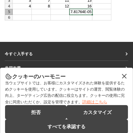
今すぐ入手する
Docs
共同作業
DocSpace
クッキーのハーモニー
貢献者向け
ニュースを見る
当ウェブサイトでは、お客様にカスタマイズされた体験を提供するた
Workspace
翻訳者向け
めクッキーを使用しています。クッキーはサイトの運営、閲覧体験の
ブログ
コネクター
向上、ターゲティング広告の配信に役立ちます。クッキーの使用に完
ヘルプを得る
インフルエンサー向け
詳細はこちら
全に同意いただくか、設定を管理できます。
デスクトップアプリ
フォーラム
求人情報
お問い合わせ
拒否
カスタマイズ
モバイルアプリ
研修コース
セールスに関する質問
sales@onlyoffice.com
onlyoffice.com
すべてを承認する
ウェビナー
パートナーシップに関するお問い合わせ
partners@onlyoffice.com
© Ascensio System SIA 2026. All rights reserved