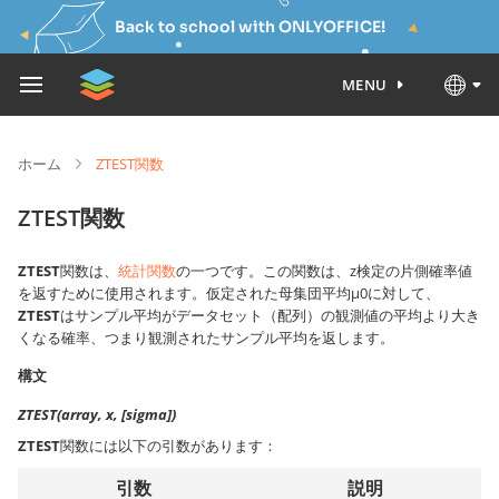
Back to school with ONLYOFFICE!
MENU
ホーム
ZTEST関数
ZTEST関数
ZTEST
関数は、
統計関数
の一つです。この関数は、z検定の片側確率値
を返すために使用されます。仮定された母集団平均μ0に対して、
ZTEST
はサンプル平均がデータセット（配列）の観測値の平均より大き
くなる確率、つまり観測されたサンプル平均を返します。
構文
ZTEST(array, x, [sigma])
ZTEST
関数には以下の引数があります：
引数
説明