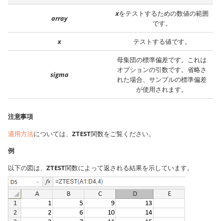
x
をテストするための数値の範囲
array
です。
x
テストする値です。
母集団の標準偏差です。これは
オプションの引数です。省略さ
sigma
れた場合、サンプルの標準偏差
が使用されます。
注意事項
適用方法
については、
ZTEST
関数をご覧ください。
例
以下の図は、
ZTEST
関数によって返される結果を示しています。