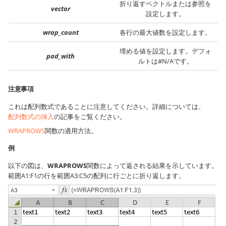
折り返すベクトルまたは参照を
vector
設定します。
wrap_count
各行の最大値数を設定します。
埋める値を設定します。デフォ
pad_with
ルトは#N/Aです。
注意事項
これは配列数式であることに注意してください。詳細については、
配列数式の挿入
の記事をご覧ください。
WRAPROWS
関数の適用方法。
例
以下の図は、
WRAPROWS
関数によって返される結果を示しています。
範囲A1:F1の行を範囲A3:C5の配列に行ごとに折り返します。