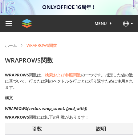
ONLYOFFICE 16周年！
MENU
ホーム
WRAPROWS関数
WRAPROWS関数
WRAPROWS
関数は、
検索および参照関数
の一つです。指定した値の数
に基づいて、行または列のベクトルを行ごとに折り返すために使用され
ます。
構文
WRAPROWS(vector, wrap_count, [pad_with])
WRAPROWS
関数には以下の引数があります：
引数
説明