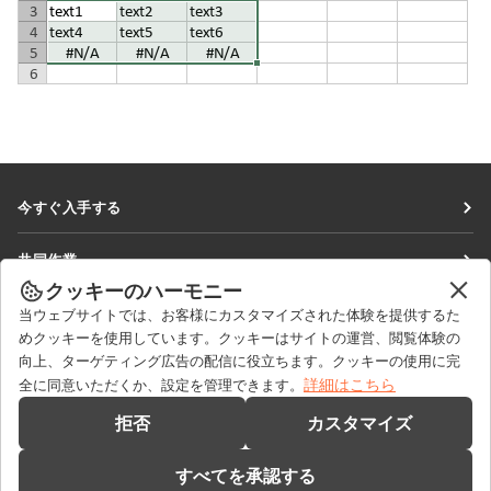
今すぐ入手する
Docs
共同作業
DocSpace
クッキーのハーモニー
貢献者向け
ニュースを見る
当ウェブサイトでは、お客様にカスタマイズされた体験を提供するた
Workspace
翻訳者向け
めクッキーを使用しています。クッキーはサイトの運営、閲覧体験の
ブログ
コネクター
向上、ターゲティング広告の配信に役立ちます。クッキーの使用に完
ヘルプを得る
インフルエンサー向け
詳細はこちら
全に同意いただくか、設定を管理できます。
デスクトップアプリ
フォーラム
求人情報
お問い合わせ
拒否
カスタマイズ
モバイルアプリ
研修コース
セールスに関する質問
sales@onlyoffice.com
onlyoffice.com
すべてを承認する
ウェビナー
パートナーシップに関するお問い合わせ
partners@onlyoffice.com