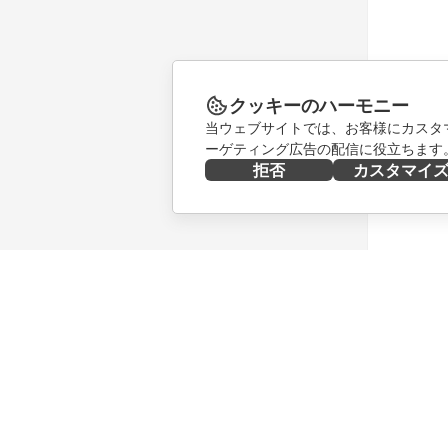
クッキーのハーモニー
当ウェブサイトでは、お客様にカスタ
ーゲティング広告の配信に役立ちます
拒否
カスタマイ
今すぐ入手する
共同作業
Docs
貢献者向
DocSpace
翻訳者向
Workspace
インフル
コネクター
求人情報
デスクトップアプリ
ニュース