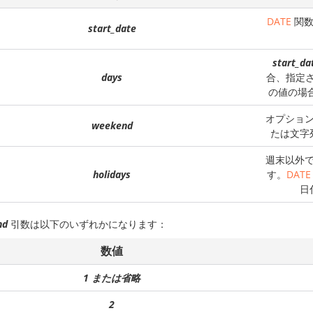
DATE
関数
start_date
start_da
days
合、指定
の値の場
オプショ
weekend
たは文字
週末以外
holidays
す。
DATE
日
nd
引数は以下のいずれかになります：
数値
1 または省略
2