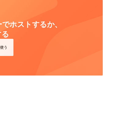
ーバーでホストするか、
する
使う