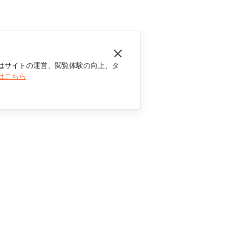
はサイトの運営、閲覧体験の向上、タ
はこちら
お問い合わせ
セールスに関する質問
sales@onlyoffice.com
パートナーシップに関するお問い合わせ
partners@onlyoffice.com
メディアに関するお問い合わせ
press@onlyoffice.com