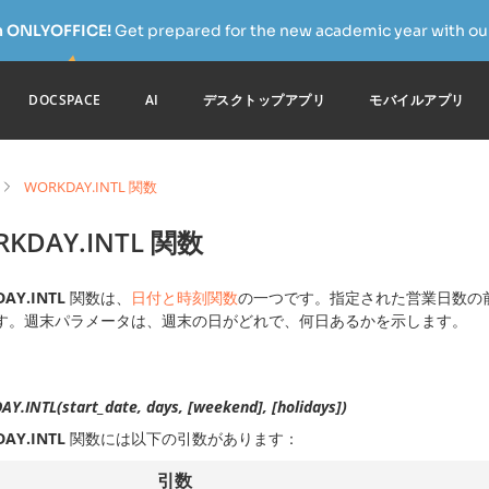
h ONLYOFFICE!
Get prepared for the new academic year with our
DOCSPACE
AI
デスクトップアプリ
モバイルアプリ
WORKDAY.INTL 関数
KDAY.INTL 関数
AY.INTL
関数は、
日付と時刻関数
の一つです。指定された営業日数の
す。週末パラメータは、週末の日がどれで、何日あるかを示します。
Y.INTL(start_date, days, [weekend], [holidays])
AY.INTL
関数には以下の引数があります：
引数