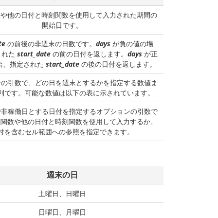
や他の日付と時刻関数を使用して入力された期間の
開始日です。
te
の前後の非週末の日数です。
days
が負の値の場
された
start_date
の前の日付を返します。
days
が正
合、指定された
start_date
の後の日付を返します。
ンの引数で、どの日を週末とするかを指定する数値ま
列です。可能な数値は以下の表に示されています。
で非稼働日とする日付を指定するオプションの引数で
関数や他の日付と時刻関数を使用して入力するか、
付を含むセル範囲への参照を指定できます。
週末の日
土曜日、日曜日
日曜日、月曜日