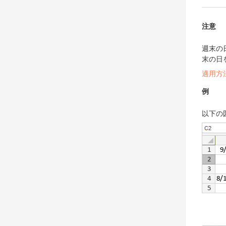
注意
週末の
末の日
適用方
例
以下の