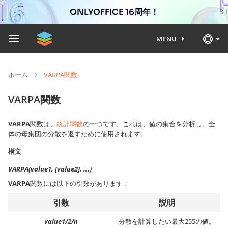
ONLYOFFICE 16周年！
MENU
ホーム
VARPA関数
VARPA関数
VARPA
関数は、
統計関数
の一つです。これは、値の集合を分析し、全
体の母集団の分散を返すために使用されます。
構文
VARPA(value1, [value2], ...)
VARPA
関数には以下の引数があります：
引数
説明
value1/2/n
分散を計算したい最大255の値。