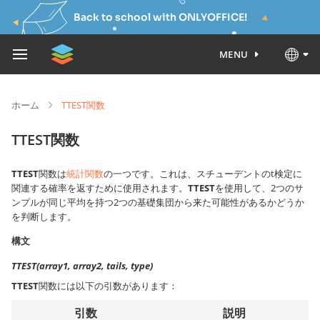
Back to school with ONLYOFFICE!
MENU
ホーム
TTEST関数
TTEST関数
TTEST
関数は
統計関数
の一つです。これは、スチューデントのt検定に
関連する確率を返すために使用されます。
TTEST
を使用して、2つのサ
ンプルが同じ平均を持つ2つの基礎集団から来た可能性があるかどうか
を判断します。
構文
TTEST(array1, array2, tails, type)
TTEST
関数には以下の引数があります：
引数
説明