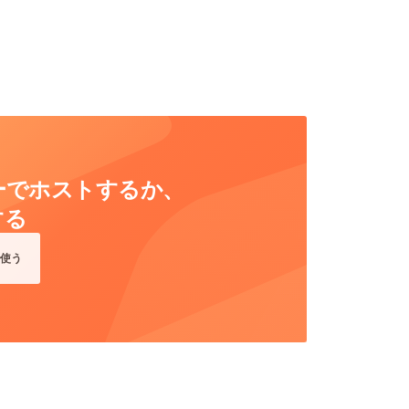
ーバーでホストするか、
する
使う