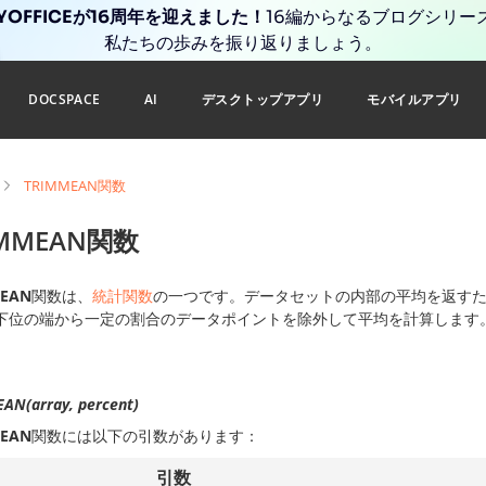
YOFFICEが16周年を迎えました！
16編からなるブログシリー
私たちの歩みを振り返りましょう。
DOCSPACE
AI
デスクトップアプリ
モバイルアプリ
TRIMMEAN関数
IMMEAN関数
MEAN
関数は、
統計関数
の一つです。データセットの内部の平均を返す
下位の端から一定の割合のデータポイントを除外して平均を計算します
AN(array, percent)
MEAN
関数には以下の引数があります：
引数