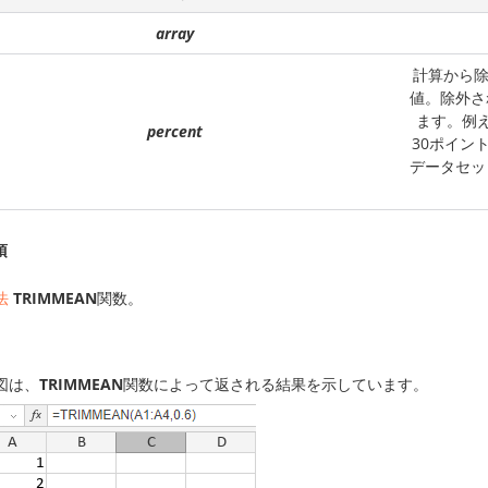
array
計算から除
値。除外さ
ます。例
percent
30ポイン
データセッ
項
法
TRIMMEAN
関数。
図は、
TRIMMEAN
関数によって返される結果を示しています。