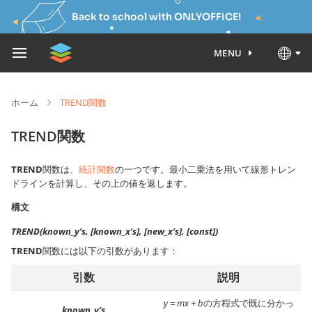
Back to school with ONLYOFFICE!
MENU
ホーム
TREND関数
TREND関数
TREND
関数は、
統計関数
の一つです。最小二乗法を用いて線形トレン
ドラインを計算し、その上の値を返します。
構文
TREND(known_y’s, [known_x’s], [new_x’s], [const])
TREND
関数には以下の引数があります：
引数
説明
y = mx + b
の方程式で既に分かっ
known_y’s