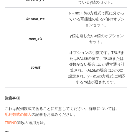
ているy値のセット。
y = mx + b
の方程式で既に分かっ
known_x’s
ている可能性のあるx値のオプシ
ョンセット。
y値を返したいx値のオプション
new_x’s
セット。
オプションの引数です。TRUEま
たはFALSEの値で、TRUEまたは
引数がない場合は
b
が通常通り計
const
算され、FALSEの場合は
b
が0に
設定され、
y = mx
の方程式に対応
するm値が返されます。
注意事項
これは配列数式であることに注意してください。詳細については、
配列数式の挿入
の記事をお読みください。
TREND
関数の適用方法。