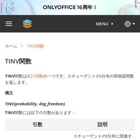
ONLYOFFICE 16周年！
MENU
ホーム
TINV関数
TINV関数
TINV
関数は
統計関数
の一つです。スチューデントのt分布の両側逆関数
を返します。
構文
TINV(probability, deg_freedom)
TINV
関数には以下の引数があります：
引数
説明
スチューデントのt分布に関連す