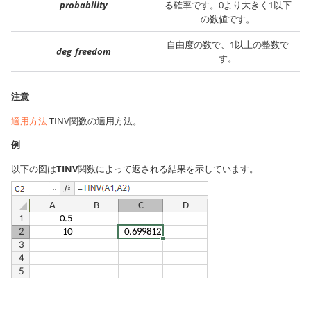
probability
る確率です。0より大きく1以下
の数値です。
自由度の数で、1以上の整数で
deg_freedom
す。
注意
適用方法
TINV関数の適用方法。
例
以下の図は
TINV
関数によって返される結果を示しています。