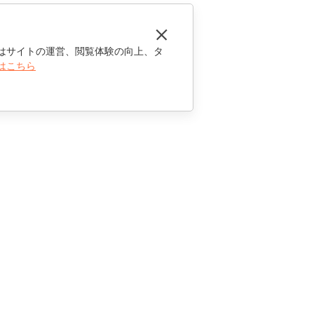
はサイトの運営、閲覧体験の向上、タ
はこちら
お問い合わせ
セールスに関する質問
sales@onlyoffice.com
パートナーシップに関するお問い合わせ
partners@onlyoffice.com
メディアに関するお問い合わせ
press@onlyoffice.com
折り返し電話のリクエスト