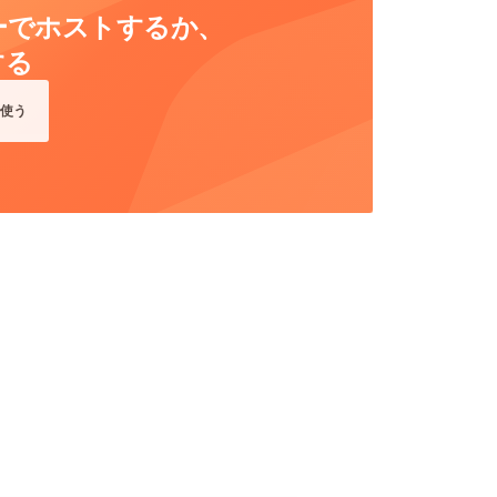
ーバーでホストするか、
する
使う