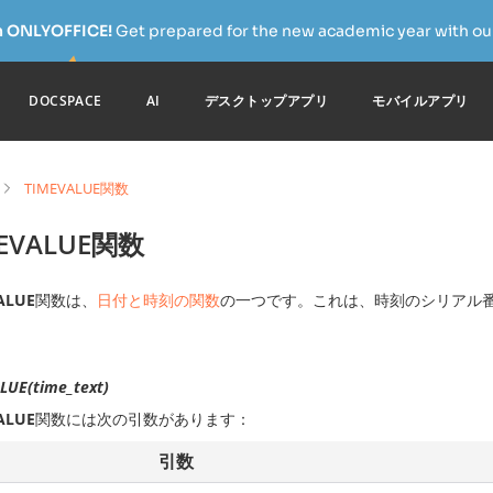
h ONLYOFFICE!
Get prepared for the new academic year with our
DOCSPACE
AI
デスクトップアプリ
モバイルアプリ
TIMEVALUE関数
MEVALUE関数
ALUE
関数は、
日付と時刻の関数
の一つです。これは、時刻のシリアル
LUE(time_text)
ALUE
関数には次の引数があります：
引数