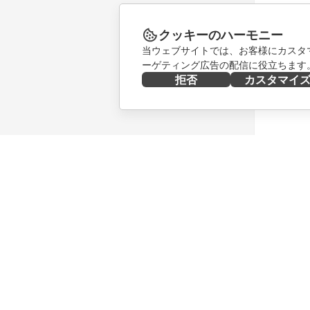
クッキーのハーモニー
当ウェブサイトでは、お客様にカスタ
ーゲティング広告の配信に役立ちます
拒否
カスタマイ
今すぐ入手する
共同作業
Docs
貢献者向
DocSpace
翻訳者向
Workspace
インフル
コネクター
求人情報
デスクトップアプリ
ニュース
モバイルアプリ
ブログ