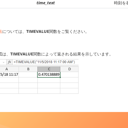
time_text
時刻を表
法
については、
TIMEVALUE
関数をご覧ください。
図は、
TIMEVALUE
関数によって返される結果を示しています。