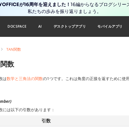
YOFFICEが16周年を迎えました！
16編からなるブログシリー
私たちの歩みを振り返りましょう。
DOCSPACE
AI
デスクトップアプリ
モバイルアプリ
TAN関数
N関数
数は
数学と三角法の関数
の1つです。これは角度の正接を返すために使
mber)
数には以下の引数があります：
引数