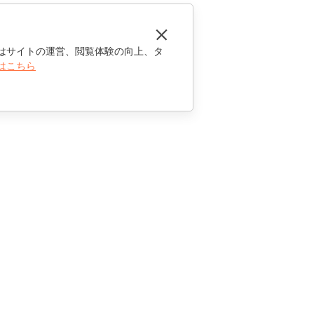
はサイトの運営、閲覧体験の向上、タ
はこちら
お問い合わせ
セールスに関する質問
sales@onlyoffice.com
パートナーシップに関するお問い合わせ
partners@onlyoffice.com
メディアに関するお問い合わせ
press@onlyoffice.com
折り返し電話のリクエスト