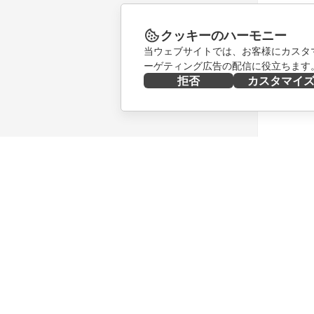
クッキーのハーモニー
当ウェブサイトでは、お客様にカスタ
ーゲティング広告の配信に役立ちます
拒否
カスタマイ
今すぐ入手する
共同作業
Docs
貢献者向
DocSpace
翻訳者向
Workspace
インフル
コネクター
求人情報
デスクトップアプリ
ニュース
モバイルアプリ
ブログ