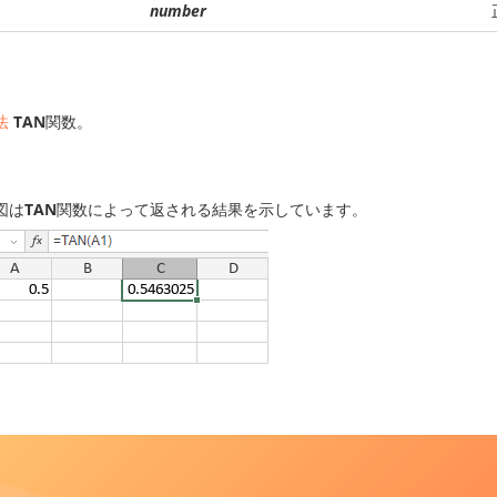
number
法
TAN
関数。
図は
TAN
関数によって返される結果を示しています。