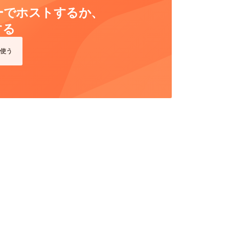
ーバーでホストするか、
する
使う