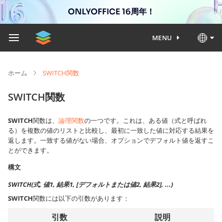
ONLYOFFICE 16周年！
MENU
ホーム
SWITCH関数
SWITCH関数
SWITCH
関数は、
論理関数
の一つです。これは、ある値（式と呼ばれ
る）を複数の値のリストと比較し、最初に一致した値に対応する結果を
返します。一致する値がない場合、オプションでデフォルト値を返すこ
とができます。
構文
SWITCH(式, 値1, 結果1, [デフォルトまたは値2, 結果2], ...)
SWITCH
関数には以下の引数があります：
引数
説明