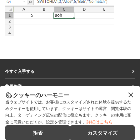
今すぐ入手する
Docs
共同作業
DocSpace
クッキーのハーモニー
貢献者向け
ニュースを見る
当ウェブサイトでは、お客様にカスタマイズされた体験を提供するた
Workspace
翻訳者向け
めクッキーを使用しています。クッキーはサイトの運営、閲覧体験の
ブログ
コネクター
向上、ターゲティング広告の配信に役立ちます。クッキーの使用に完
ヘルプを得る
インフルエンサー向け
詳細はこちら
全に同意いただくか、設定を管理できます。
デスクトップアプリ
フォーラム
求人情報
お問い合わせ
拒否
カスタマイズ
モバイルアプリ
研修コース