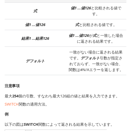
値1 ...値126
と比較される値で
式
す。
値1 ...値126
式
と比較される値です。
値1 ...値126
が
式
と一致した場合
結果1 ...結果126
に返される結果です。
一致がない場合に返される結果
です。
デフォルト
引数が指定さ
デフォルト
れておらず、一致がない場合、
関数は#N/Aエラーを返します。
注意事項
最大
254
個の引数、すなわち最大126組の値と結果を入力できます。
SWITCH
関数の適用方法。
例
以下の図は
SWITCH
関数によって返される結果を示しています。