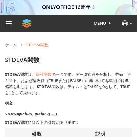
ONLYOFFICE 16周年！
MENU
ホーム
STDEVA関数
STDEVA関数
STDEVA
関数は、
統計関数
の一つです。データ範囲を分析し、数値、テ
キスト、および論理値（TRUEまたはFALSE）に基づいて母集団の標準
偏差を返します。
STDEVA
関数は、テキストとFALSEを0として、TRUE
を1として扱います。
構文
STDEVA(value1, [value2], ...)
STDEVA
関数には以下の引数があります：
引数
説明