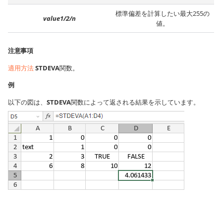
標準偏差を計算したい最大255の
value1/2/n
値。
注意事項
適用方法
STDEVA
関数。
例
以下の図は、
STDEVA
関数によって返される結果を示しています。