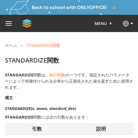
Back to school with ONLYOFFICE!
MENU
ホーム
STANDARDIZE関数
STANDARDIZE関数
STANDARDIZE
関数は、
統計関数
の一つです。指定されたパラメータ
ーによって特徴付けられる分布から正規化された値を返すために使用さ
れます。
構文
STANDARDIZE(x, mean, standard_dev)
STANDARDIZE
関数には次の引数があります：
引数
説明