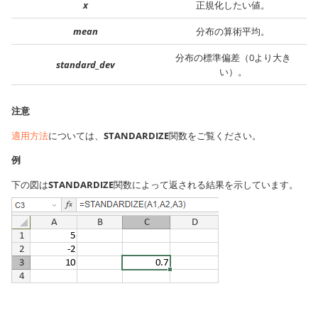
x
正規化したい値。
mean
分布の算術平均。
分布の標準偏差（0より大き
standard_dev
い）。
注意
適用方法
については、
STANDARDIZE
関数をご覧ください。
例
下の図は
STANDARDIZE
関数によって返される結果を示しています。