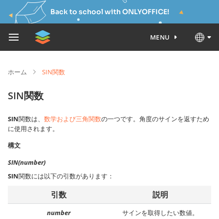
Back to school with ONLYOFFICE!
MENU
ホーム
SIN関数
SIN関数
SIN
関数は、
数学および三角関数
の一つです。角度のサインを返すため
に使用されます。
構文
SIN(number)
SIN
関数には以下の引数があります：
引数
説明
number
サインを取得したい数値。