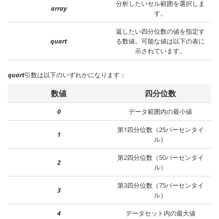
分析したいセル範囲を選択しま
array
す。
返したい四分位数の値を指定す
quart
る数値。可能な値は以下の表に
示されています。
quart
引数は以下のいずれかになります：
数値
四分位数
0
データ範囲内の最小値
第1四分位数（25パーセンタイ
1
ル）
第2四分位数（50パーセンタイ
2
ル）
第3四分位数（75パーセンタイ
3
ル）
4
データセット内の最大値