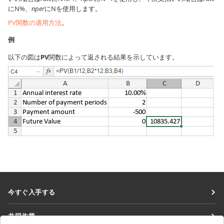
にN%、
nper
にNを使用します。
PV関数の適用方法
。
例
以下の図は
PV
関数によって返される結果を示しています。
今すぐ入手する
Docs
共同作業