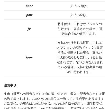
nper
支払い回数。
pmt
支払い金額。
将来価値。これはオプションの
fv
引数です。省略された場合、関
数は
fv
を0と仮定します。
支払いが行われる期間。これは
オプションの引数です。0に設定
するか省略された場合、支払い
type
は期間の終わりに行われると仮
定されます。
type
が1に設定され
ている場合、支払いは期間の始
めに行われます。
注意事項
支出（貯蓄への預金など）は負の数で表され、収入（配当金など）は正
の数で表されます。
rate
と
nper
の単位は一致している必要があります：
月次支払いの場合は
rate
にN%/12、
nper
にN*12を使用し、四半期支払
いの場合は
rate
にN%/4、
nper
にN*4を使用し、年次支払いの場合は
rate