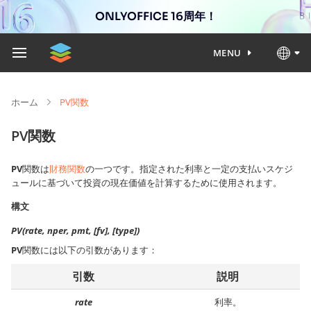
ONLYOFFICE 16周年！
MENU
ホーム
PV関数
PV関数
PV
関数は
財務関数
の一つです。指定された利率と一定の支払いスケジ
ュールに基づいて投資の現在価値を計算するために使用されます。
構文
PV(rate, nper, pmt, [fv], [type])
PV
関数には以下の引数があります：
引数
説明
rate
利率。