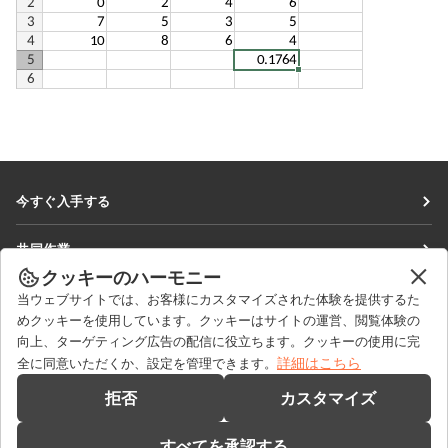
今すぐ入手する
Docs
共同作業
DocSpace
クッキーのハーモニー
貢献者向け
ニュースを見る
当ウェブサイトでは、お客様にカスタマイズされた体験を提供するた
Workspace
翻訳者向け
めクッキーを使用しています。クッキーはサイトの運営、閲覧体験の
ブログ
コネクター
向上、ターゲティング広告の配信に役立ちます。クッキーの使用に完
ヘルプを得る
インフルエンサー向け
詳細はこちら
全に同意いただくか、設定を管理できます。
デスクトップアプリ
フォーラム
求人情報
お問い合わせ
拒否
カスタマイズ
モバイルアプリ
研修コース
セールスに関する質問
sales@onlyoffice.com
onlyoffice.com
すべてを承認する
ウェビナー