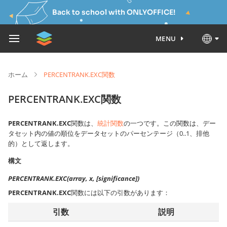
Back to school with ONLYOFFICE!
MENU
ホーム
PERCENTRANK.EXC関数
PERCENTRANK.EXC関数
PERCENTRANK.EXC
関数は、
統計関数
の一つです。この関数は、デー
タセット内の値の順位をデータセットのパーセンテージ（0..1、排他
的）として返します。
構文
PERCENTRANK.EXC(array, x, [significance])
PERCENTRANK.EXC
関数には以下の引数があります：
引数
説明