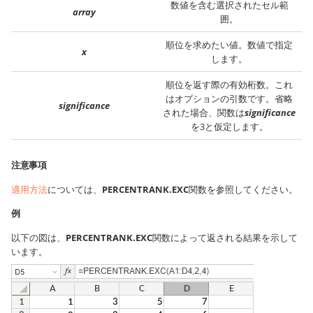
数値を含む選択されたセル範
array
囲。
順位を求めたい値。数値で指定
x
します。
順位を返す際の有効桁数。これ
はオプションの引数です。省略
significance
された場合、関数は
significance
を3と仮定します。
注意事項
適用方法
については、
PERCENTRANK.EXC
関数を参照してください。
例
以下の図は、
PERCENTRANK.EXC
関数によって返される結果を示して
います。