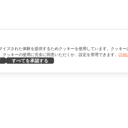
マイズされた体験を提供するためクッキーを使用しています。クッキー
。クッキーの使用に完全に同意いただくか、設定を管理できます。
詳細
ズ
すべてを承認する
ヘルプを得る
け
フォーラム
け
研修コース
エンサー向け
ウェビナー