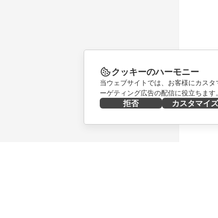
クッキーのハーモニー
当ウェブサイトでは、お客様にカスタ
ーゲティング広告の配信に役立ちます
拒否
カスタマイ
今すぐ入手する
共同作業
Docs
貢献者向
DocSpace
翻訳者向
Workspace
インフル