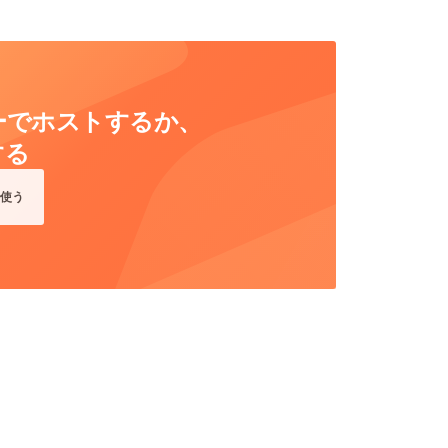
ーバーでホストするか、
する
使う