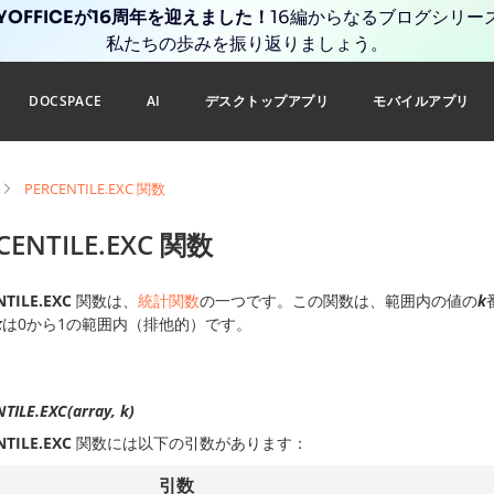
YOFFICEが16周年を迎えました！
16編からなるブログシリー
私たちの歩みを振り返りましょう。
DOCSPACE
AI
デスクトップアプリ
モバイルアプリ
PERCENTILE.EXC 関数
CENTILE.EXC 関数
NTILE.EXC
関数は、
統計関数
の一つです。この関数は、範囲内の値の
k
k
は0から1の範囲内（排他的）です。
TILE.EXC(array, k)
NTILE.EXC
関数には以下の引数があります：
引数