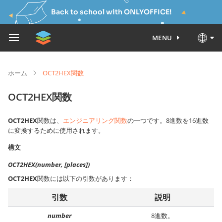
Back to school with ONLYOFFICE!
MENU
ホーム
OCT2HEX関数
OCT2HEX関数
OCT2HEX
関数は、
エンジニアリング関数
の一つです。8進数を16進数
に変換するために使用されます。
構文
OCT2HEX(number, [places])
OCT2HEX
関数には以下の引数があります：
引数
説明
number
8進数。