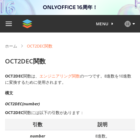
ONLYOFFICE 16周年！
MENU
ホーム
OCT2DEC関数
OCT2DEC関数
OCT2DEC
関数は、
エンジニアリング関数
の一つです。8進数を10進数
に変換するために使用されます。
構文
OCT2DEC(number)
OCT2DEC
関数には以下の引数があります：
引数
説明
number
8進数。