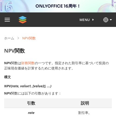
ONLYOFFICE 16周年！
MENU
ホーム
NPV関数
NPV関数
NPV
関数は
財務関数
の一つです。指定された割引率に基づいて投資の
正味現在価値を計算するために使用されます。
構文
NPV(rate, value1, [value2], ...)
NPV
関数には以下の引数があります：
引数
説明
rate
割引率。