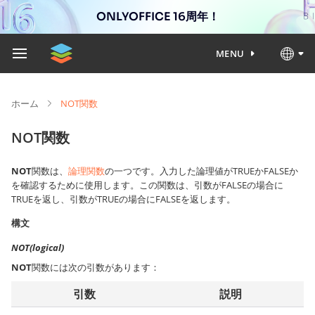
ONLYOFFICE 16周年！
MENU
ホーム
NOT関数
NOT関数
NOT
関数は、
論理関数
の一つです。入力した論理値がTRUEかFALSEか
を確認するために使用します。この関数は、引数がFALSEの場合に
TRUEを返し、引数がTRUEの場合にFALSEを返します。
構文
NOT(logical)
NOT
関数には次の引数があります：
引数
説明