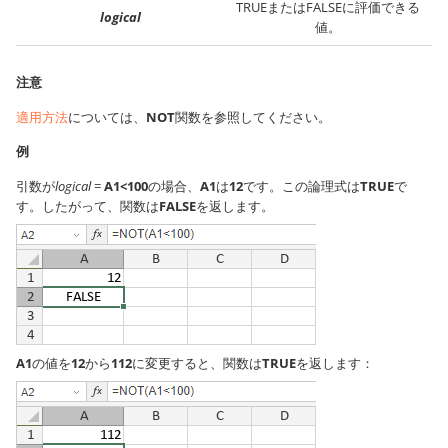
TRUEまたはFALSEに評価できる
logical
値。
注意
適用方法
については、
NOT
関数を参照してください。
例
引数が
logical
=
A1<100
の場合、
A1
は
12
です。この論理式は
TRUE
で
す。したがって、関数は
FALSE
を返します。
A1
の値を
12
から
112
に変更すると、関数は
TRUE
を返します：