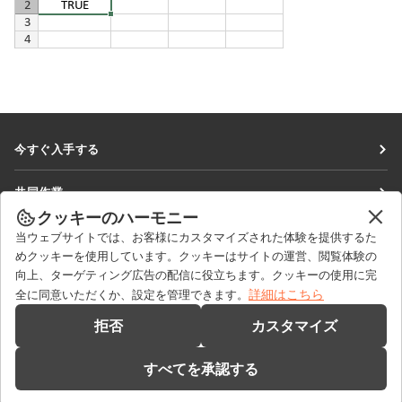
今すぐ入手する
Docs
共同作業
DocSpace
クッキーのハーモニー
貢献者向け
ニュースを見る
当ウェブサイトでは、お客様にカスタマイズされた体験を提供するた
Workspace
翻訳者向け
めクッキーを使用しています。クッキーはサイトの運営、閲覧体験の
ブログ
コネクター
向上、ターゲティング広告の配信に役立ちます。クッキーの使用に完
ヘルプを得る
インフルエンサー向け
詳細はこちら
全に同意いただくか、設定を管理できます。
デスクトップアプリ
フォーラム
求人情報
お問い合わせ
拒否
カスタマイズ
モバイルアプリ
研修コース
セールスに関する質問
sales@onlyoffice.com
onlyoffice.com
すべてを承認する
ウェビナー
パートナーシップに関するお問い合わせ
partners@onlyoffice.com
© Ascensio System SIA 2026. All rights reserved
ホワイトペーパー