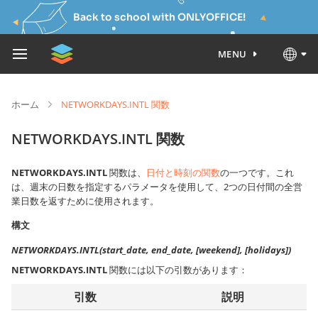
Back to school with ONLYOFFICE!
MENU
ホーム
NETWORKDAYS.INTL 関数
NETWORKDAYS.INTL 関数
NETWORKDAYS.INTL
関数は、
日付と時刻の関数
の一つです。これ
は、週末の日数を指定するパラメータを使用して、2つの日付間の全営
業日数を返すために使用されます。
構文
NETWORKDAYS.INTL(start_date, end_date, [weekend], [holidays])
NETWORKDAYS.INTL
関数には以下の引数があります：
引数
説明