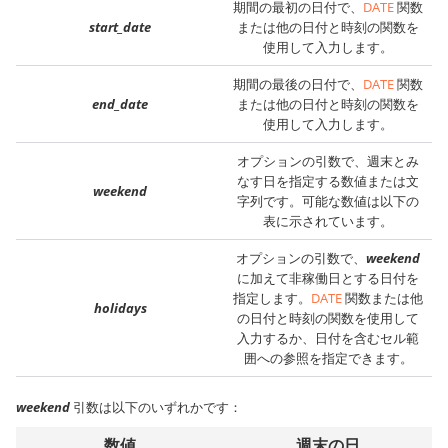
期間の最初の日付で、
DATE
関数
start_date
または他の日付と時刻の関数を
使用して入力します。
期間の最後の日付で、
DATE
関数
end_date
または他の日付と時刻の関数を
使用して入力します。
オプションの引数で、週末とみ
なす日を指定する数値または文
weekend
字列です。可能な数値は以下の
表に示されています。
オプションの引数で、
weekend
に加えて非稼働日とする日付を
指定します。
DATE
関数または他
holidays
の日付と時刻の関数を使用して
入力するか、日付を含むセル範
囲への参照を指定できます。
weekend
引数は以下のいずれかです：
数値
週末の日