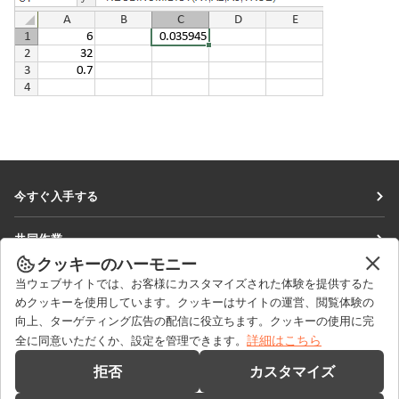
今すぐ入手する
Docs
共同作業
DocSpace
クッキーのハーモニー
貢献者向け
ニュースを見る
当ウェブサイトでは、お客様にカスタマイズされた体験を提供するた
Workspace
翻訳者向け
めクッキーを使用しています。クッキーはサイトの運営、閲覧体験の
ブログ
コネクター
向上、ターゲティング広告の配信に役立ちます。クッキーの使用に完
ヘルプを得る
インフルエンサー向け
詳細はこちら
全に同意いただくか、設定を管理できます。
デスクトップアプリ
フォーラム
求人情報
お問い合わせ
拒否
カスタマイズ
モバイルアプリ
研修コース
セールスに関する質問
sales@onlyoffice.com