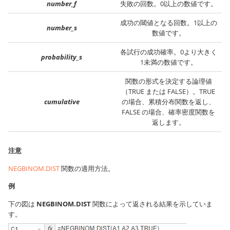
number_f
失敗の回数。0以上の数値です。
成功の閾値となる回数。1以上の
number_s
数値です。
各試行の成功確率。0より大きく
probability_s
1未満の数値です。
関数の形式を決定する論理値
（TRUE または FALSE）。TRUE
cumulative
の場合、累積分布関数を返し、
FALSE の場合、確率密度関数を
返します。
注意
NEGBINOM.DIST
関数の適用方法。
例
下の図は
NEGBINOM.DIST
関数によって返される結果を示していま
す。