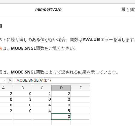
number1/2/n
最も頻
項
ストに繰り返しのある値がない場合、関数は
#VALUE!
エラーを返します
法
は、
MODE.SNGL
関数をご覧ください。
図は、
MODE.SNGL
関数によって返される結果を示しています。