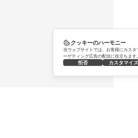
クッキーのハーモニー
当ウェブサイトでは、お客様にカスタ
ーゲティング広告の配信に役立ちます
拒否
カスタマイ
今すぐ入手する
共同作業
Docs
貢献者向
DocSpace
翻訳者向
Workspace
インフル