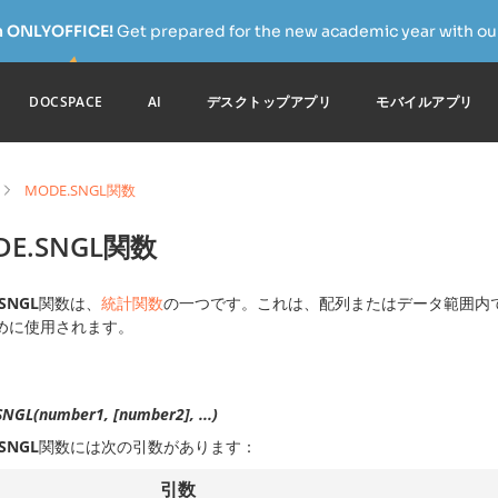
h ONLYOFFICE!
Get prepared for the new academic year with our
DOCSPACE
AI
デスクトップアプリ
モバイルアプリ
MODE.SNGL関数
DE.SNGL関数
SNGL
関数は、
統計関数
の一つです。これは、配列またはデータ範囲内
めに使用されます。
NGL(number1, [number2], ...)
SNGL
関数には次の引数があります：
引数