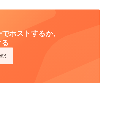
ーバーでホストするか、
する
使う