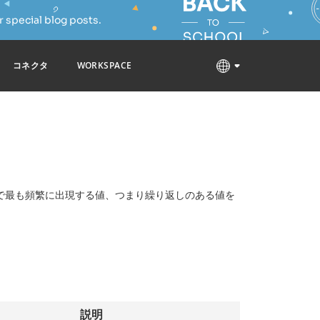
 special blog posts.
コネクタ
WORKSPACE
で最も頻繁に出現する値、つまり繰り返しのある値を
説明