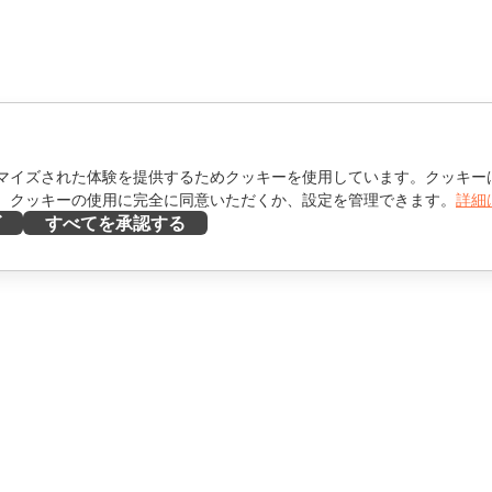
マイズされた体験を提供するためクッキーを使用しています。クッキー
。クッキーの使用に完全に同意いただくか、設定を管理できます。
詳細
ズ
すべてを承認する
ヘルプを得る
け
フォーラム
け
研修コース
エンサー向け
ウェビナー