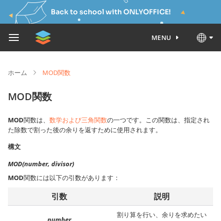
Back to school with ONLYOFFICE!
MENU
ホーム
MOD関数
MOD関数
MOD
関数は、
数学および三角関数
の一つです。この関数は、指定され
た除数で割った後の余りを返すために使用されます。
構文
MOD(number, divisor)
MOD
関数には以下の引数があります：
引数
説明
割り算を行い、余りを求めたい
number