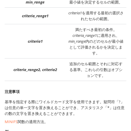
min_range
最小値を決定するセルの範囲。
criteria1
を適用する最初の選択さ
criteria_range1
れたセルの範囲。
満たすべき最初の条件。
criteria_range1
に適用され、
criteria1
min_range
内のどのセルが最小値
として評価されるかを決定しま
す。
追加のセル範囲とそれに対応す
criteria_range2, criteria2
る基準。これらの引数はオプシ
ョンです。
注意事項
基準を指定する際にワイルドカード文字を使用できます。疑問符「?」
は任意の単一文字を置き換えることができ、アスタリスク「*」は任意
の数の文字を置き換えることができます。
MINIFS
関数の適用方法。