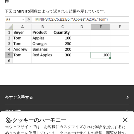
例
下図は
MINIFS
関数によって返される結果を示しています。
今すぐ入手する
Docs
共同作業
DocSpace
クッキーのハーモニー
貢献者向け
ニュースを見る
当ウェブサイトでは、お客様にカスタマイズされた体験を提供するた
Workspace
翻訳者向け
めクッキーを使用しています。クッキーはサイトの運営、閲覧体験の