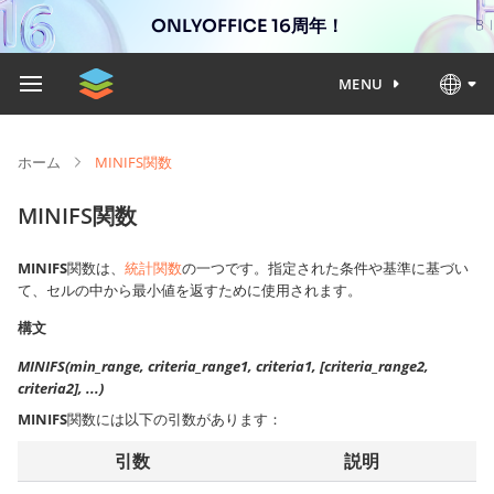
ONLYOFFICE 16周年！
MENU
ホーム
MINIFS関数
MINIFS関数
MINIFS
関数は、
統計関数
の一つです。指定された条件や基準に基づい
て、セルの中から最小値を返すために使用されます。
構文
MINIFS(min_range, criteria_range1, criteria1, [criteria_range2,
criteria2], ...)
MINIFS
関数には以下の引数があります：
引数
説明