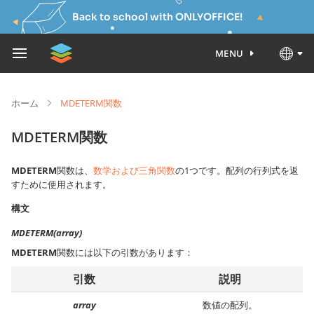
Back to school with ONLYOFFICE!
MENU
ホーム
MDETERM関数
MDETERM関数
MDETERM
関数は、
数学および三角関数
の1つです。配列の行列式を返
すために使用されます。
構文
MDETERM(array)
MDETERM
関数には以下の引数があります：
引数
説明
array
数値の配列。